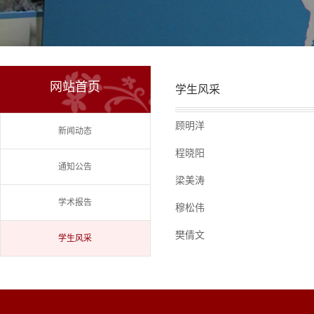
网站首页
学生风采
顾明洋
新闻动态
程晓阳
通知公告
梁美涛
学术报告
穆松伟
樊倩文
学生风采